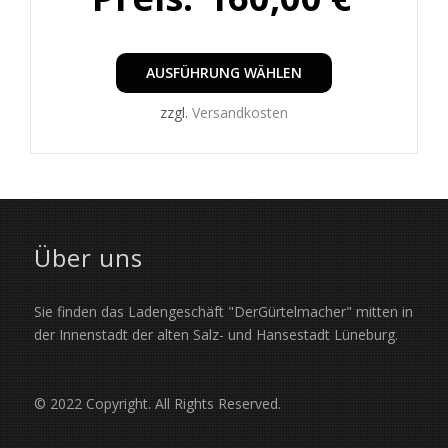
Preis
Preis
Dieses
Produkt
AUSFÜHRUNG WÄHLEN
war:
ist:
weist
mehrere
zzgl.
Versandkosten
210,00 €
160,0
Varianten
auf.
Die
Optionen
können
auf
Über uns
der
Produktseite
gewählt
Sie finden das Ladengeschäft "DerGürtelmacher" mitten in
werden
der Innenstadt der alten Salz- und Hansestadt Lüneburg.
© 2022 Copyright. All Rights Reserved.