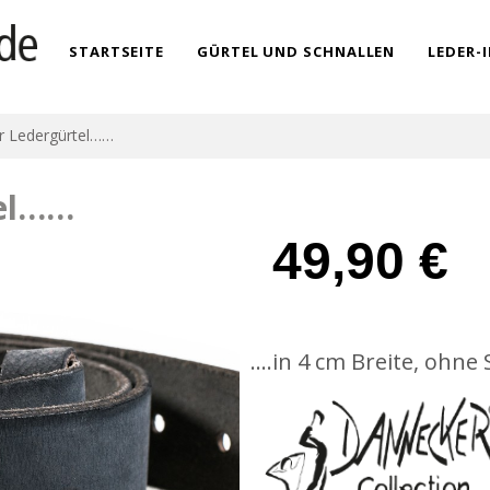
STARTSEITE
GÜRTEL UND SCHNALLEN
LEDER-
r Ledergürtel……
tel……
49,90
€
….in 4 cm Breite, ohne 