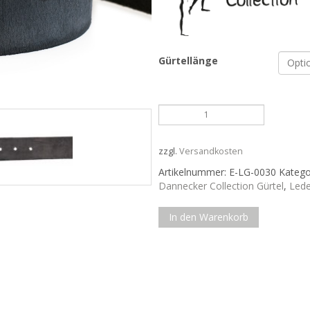
Gürtellänge
Graublauer
Ledergürtel......
Menge
zzgl.
Versandkosten
Artikelnummer:
E-LG-0030
Katego
Dannecker Collection Gürtel
,
Lede
In den Warenkorb