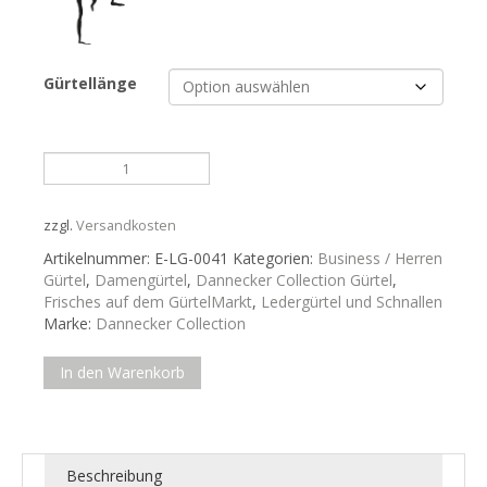
Gürtellänge
Bombierter
Ledergürtel
aus
einer
zzgl.
Versandkosten
ital.
Artikelnummer:
E-LG-0041
Kategorien:
Business / Herren
Manufaktur
Gürtel
,
Damengürtel
,
Dannecker Collection Gürtel
,
Menge
Frisches auf dem GürtelMarkt
,
Ledergürtel und Schnallen
Marke:
Dannecker Collection
In den Warenkorb
Beschreibung