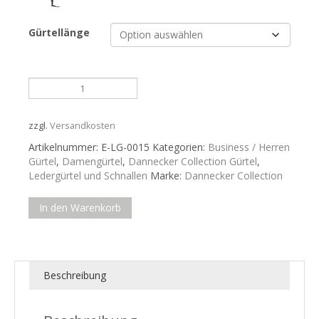
Gürtellänge
Rindledergürtel
in
anthrazit
E-
zzgl.
Versandkosten
LG-
Artikelnummer:
E-LG-0015
Kategorien:
Business / Herren
0015
Gürtel
,
Damengürtel
,
Dannecker Collection Gürtel
,
Menge
Ledergürtel und Schnallen
Marke:
Dannecker Collection
In den Warenkorb
Beschreibung