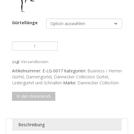
Gürtellänge
Ledergürtel
aus
gelblichbraunem
Leder.
zzgl.
Versandkosten
Mit
Artikelnummer:
E-LG-0017
Kategorien:
Business / Herren
Schnalle
Gürtel
,
Damengürtel
,
Dannecker Collection Gürtel
,
Menge
Ledergürtel und Schnallen
Marke:
Dannecker Collection
In den Warenkorb
Beschreibung