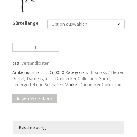
Gürtellänge
Herrenledergürtel
in
dunkelbraunem
ital.
zzgl.
Versandkosten
Leder
Artikelnummer:
E-LG-0020
Kategorien:
Business / Herren
Menge
Gürtel
,
Damengürtel
,
Dannecker Collection Gürtel
,
Ledergürtel und Schnallen
Marke:
Dannecker Collection
In den Warenkorb
Beschreibung