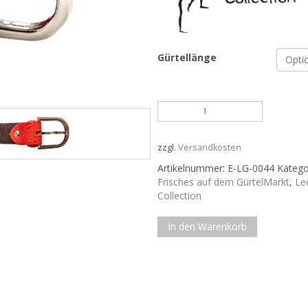
Gürtellänge
Roter
Ledergürtel
mit
Schnalle
zzgl.
Versandkosten
Menge
Artikelnummer:
E-LG-0044
Katego
Frisches auf dem GürtelMarkt
,
Le
Collection
In den Warenkorb