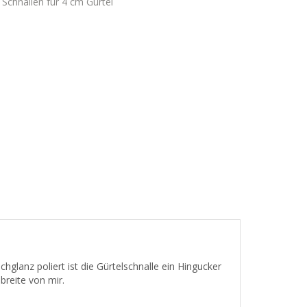
,
Schnallen für 4 cm Gürtel
hglanz poliert ist die Gürtelschnalle ein Hingucker
breite von mir.