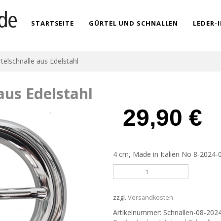
STARTSEITE
GÜRTEL UND SCHNALLEN
LEDER-
elschnalle aus Edelstahl
us Edelstahl
29,90
€
4 cm, Made in Italien No 8-2024-
Damengürtelschnalle
aus
Edelstahl
Menge
zzgl.
Versandkosten
Artikelnummer:
Schnallen-08-202