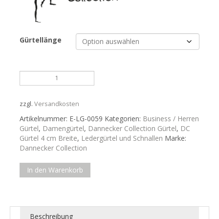
Gürtellänge
Die
Maronen
aus
Italien
zzgl.
Versandkosten
haben
Artikelnummer:
E-LG-0059
Kategorien:
Business / Herren
fast
Gürtel
,
Damengürtel
,
Dannecker Collection Gürtel
,
DC
die
Gürtel 4 cm Breite
,
Ledergürtel und Schnallen
Marke:
gleiche
Dannecker Collection
Farbe.
Brauner
In den Warenkorb
Herrengürtel....
Menge
Beschreibung