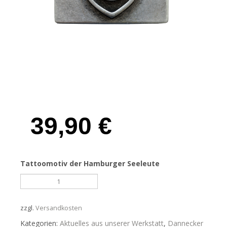
39,90
€
Tattoomotiv der Hamburger Seeleute
Liebe,
Glaube,
Hoffnung,
Altsilber
zzgl.
Versandkosten
Menge
Kategorien:
Aktuelles aus unserer Werkstatt
,
Dannecker