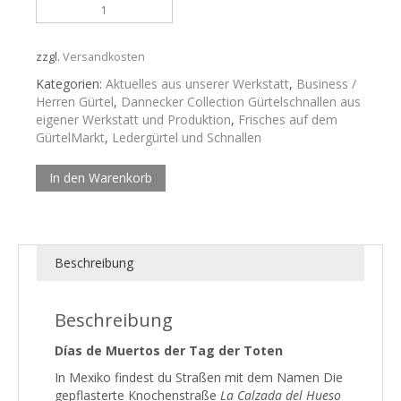
Flor
de
Muertos,
Totenkopfgürtelschnalle
zzgl.
Versandkosten
aus
Kategorien:
Aktuelles aus unserer Werkstatt
,
Business /
meiner
Herren Gürtel
,
Dannecker Collection Gürtelschnallen aus
Werkstatt
eigener Werkstatt und Produktion
,
Frisches auf dem
Menge
GürtelMarkt
,
Ledergürtel und Schnallen
In den Warenkorb
Beschreibung
Beschreibung
Días de Muertos der Tag der Toten
In Mexiko findest du Straßen mit dem Namen
Die
gepflasterte Knochenstraße
La Calzada del Hueso