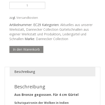
Aus
Bronze
gegossen.
Für
zzgl.
Versandkosten
4
Artikelnummer:
EC29
Kategorien:
Aktuelles aus unserer
cm
Werkstatt
,
Dannecker Collection Gürtelschnallen aus
Ledergürtel
eigener Werkstatt und Produktion
,
Ledergürtel und
Menge
Schnallen
Marke:
Dannecker Collection
In den Warenkorb
Beschreibung
Beschreibung
Aus Bronze gegossen. Für 4 cm Gürtel
Sc
hutzpatronin der Wolken in Indien