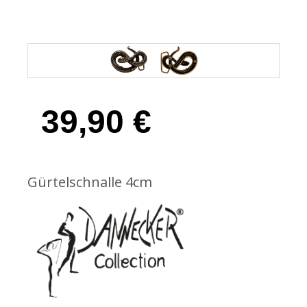
39,90
€
Gürtelschnalle 4cm