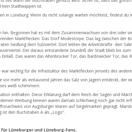
und seit wann der Buchstaben genutzt wird. Sicher ist, dass das gotisc
kein Stadtwappen ist.
den in Lüneburg. Wenn du nicht solange warten möchtest, findest du n
hren hin. Begonnen hat es mit dem Zusammenwachsen von drei oder vie
enden Marktflecken. Das Dorf Modestorpe. Das lag zwischen der Br
aten Siedlung dem Sülzviertel. Dort lebten die Arbeitskräfte derr Sali
erviertel. Der daraus entstandene Grundriß der Stadt blieb bis zum 
n Einlaß. Das waren das Altenbrücker Tor, das Bardowicker Tor, das 
 war wichtig für die Infrastuktur des Marktflecken jenseits des andere
 vor mehr als eintausend Jahren das Salz von Jägern entdeckt, der ei
ieses weiß schimmern.
ination enthalten. Diese Erklärung darf dem Reich der Sagen und Mär
dernen Werbung kennen waren damals schlichweg noch gar nicht erf
ftsnachweis von Augsburger Waren auf Siegelmarken geprägt. Marsbe
 ist den Buchstaben A als „Logo“.
le für Lüneburger und Lüneburg-Fans.