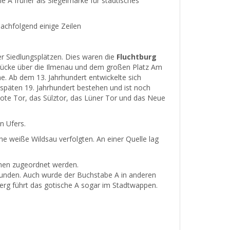
he A früher als Siegelmarke für städtisches
achfolgend einige Zeilen
r Siedlungsplätzen. Dies waren die
Fluchtburg
ücke über die Ilmenau und dem großen Platz Am
ne. Ab dem 13. Jahrhundert entwickelte sich
späten 19. Jahrhundert bestehen und ist noch
Rote Tor, das Sülztor, das Lüner Tor und das Neue
n Ufers.
ne weiße Wildsau verfolgten. An einer Quelle lag
chen zugeordnet werden.
unden. Auch wurde der Buchstabe A in anderen
rg führt das gotische A sogar im Stadtwappen.