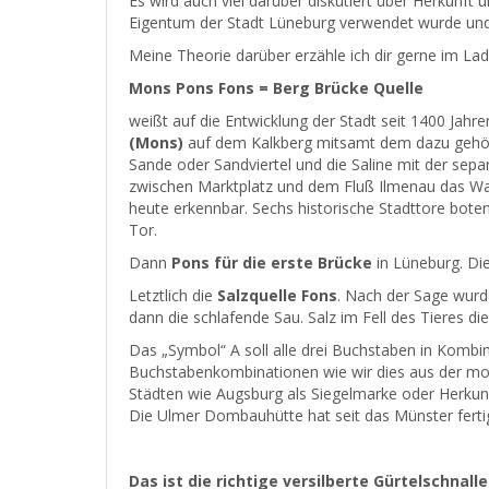
Es wird auch viel darüber diskutiert über Herkunft 
Eigentum der Stadt Lüneburg verwendet wurde und 
Meine Theorie darüber erzähle ich dir gerne im La
Mons Pons Fons = Berg Brücke Quelle
weißt auf die Entwicklung der Stadt seit 1400 Ja
(Mons)
auf dem Kalkberg mitsamt dem dazu gehör
Sande oder Sandviertel und die Saline mit der separ
zwischen Marktplatz und dem Fluß Ilmenau das Wass
heute erkennbar. Sechs historische Stadttore bote
Tor.
Dann
Pons für die erste Brücke
in Lüneburg. Die
Letztlich die
Salzquelle Fons
. Nach der Sage wurde
dann die schlafende Sau. Salz im Fell des Tieres d
Das „Symbol“ A soll alle drei Buchstaben in Komb
Buchstabenkombinationen wie wir dies aus der mo
Städten wie Augsburg als Siegelmarke oder Herkun
Die Ulmer Dombauhütte hat seit das Münster fertig
Das ist die richtige versilberte Gürtelschnal