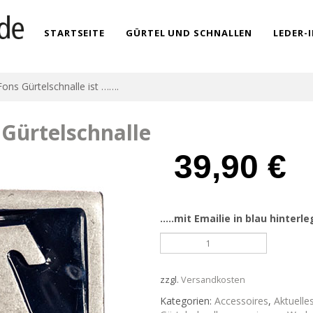
STARTSEITE
GÜRTEL UND SCHNALLEN
LEDER-
ns Gürtelschnalle ist …….
Gürtelschnalle
39,90
€
…..mit Emailie in blau hinterle
Diese
Mons
Pons
Fons
zzgl.
Versandkosten
Gürtelschnalle
Kategorien:
Accessoires
,
Aktuelle
ist