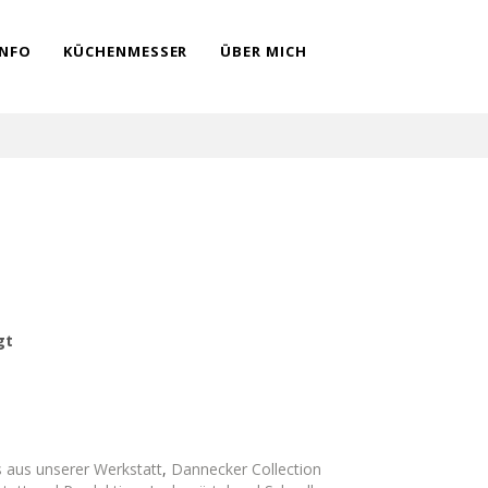
INFO
KÜCHENMESSER
ÜBER MICH
gt
s aus unserer Werkstatt
,
Dannecker Collection