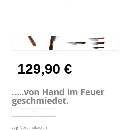
129,90
€
…..von Hand im Feuer
geschmiedet.
Handgeschmiedetes
japanisches
Küchenmesser,
22cm
zzgl.
Versandkosten