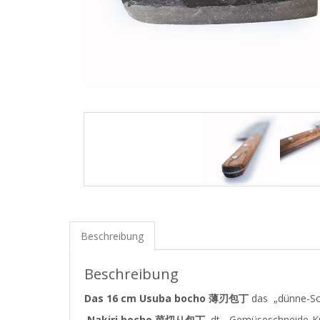
Beschreibung
Beschreibung
Das 16 cm Usuba bocho
薄刃包丁
das
„dünne-Sc
Nakiri bocho
菜切り包丁
, dt. „Gemüseschneide-K