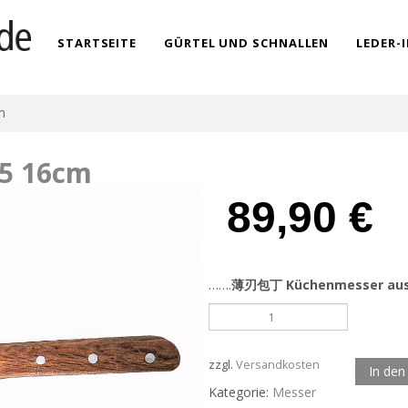
STARTSEITE
GÜRTEL UND SCHNALLEN
LEDER-
m
H5 16cm
89,90
€
…….
薄刃包丁
Küchenmesser aus 
Usuba
im
Osaka-
Stil
zzgl.
Versandkosten
In de
H5
Kategorie:
Messer
16cm