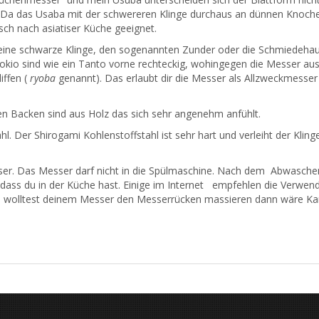
n. Da das Usaba mit der schwereren Klinge durchaus an dünnen Knoc
sch nach asiatiser Küche geeignet.
e schwarze Klinge, den sogenannten Zunder oder die Schmiedehaut
okio sind wie ein Tanto vorne rechteckig, wohingegen die Messer a
iffen (
ryoba
genannt). Das erlaubt dir die Messer als Allzweckmesse
en Backen sind aus Holz das sich sehr angenehm anfühlt.
hl. Der Shirogami Kohlenstoffstahl ist sehr hart und verleiht der Kli
. Das Messer darf nicht in die Spülmaschine. Nach dem Abwaschen 
dass du in der Küche hast. Einige im Internet empfehlen die Verwend
u wolltest deinem Messer den Messerrücken massieren dann wäre Kam